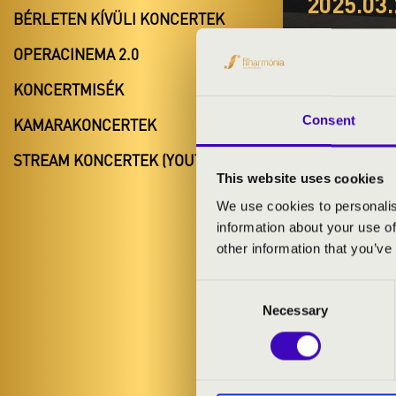
2025.03.
BÉRLETEN KÍVÜLI KONCERTEK
#ZEN
OPERACINEMA 2.0
HARM
KONCERTMISÉK
Siklós
Consent
KAMARAKONCERTEK
Baranya vár
STREAM KONCERTEK (YOUTUBE)
This website uses cookies
We use cookies to personalis
information about your use of
BÉRLET- É
other information that you’ve
Consent
ELŐADÓK:
Necessary
Selection