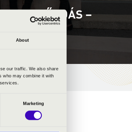
ET 3. ELŐADÁS –
About
se our traffic. We also share
ers who may combine it with
 services.
Marketing