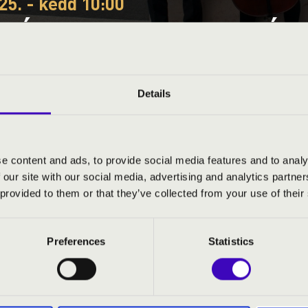
25. - kedd 10:00
EÓRA - BARANYA A BÉRL
ÓNIA VONÓSNÉGYES
Details
megye
e content and ads, to provide social media features and to analy
 our site with our social media, advertising and analytics partn
S JEGYÁRAK
 provided to them or that they’ve collected from your use of their
Preferences
Statistics