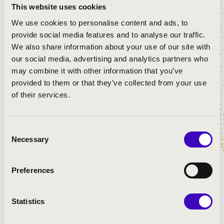
This website uses cookies
Kezdő állomás: Evangélikus templom (1221 Játék utca
We use cookies to personalise content and ads, to
16.)
provide social media features and to analyse our traffic.
Túra vezető: Filep Xavér orgonista, moderátor;
We also share information about your use of our site with
Homoki Olga Evangélikus kántor
our social media, advertising and analytics partners who
Befogadóképesség: 100 fő
may combine it with other information that you’ve
Ajánlott korosztály: 6-100+ év
provided to them or that they’ve collected from your use
of their services.
ELŐADÓK:
Consent
Necessary
Selection
Xavér Filep
- orgonista, moderátor
Homoki Olga
- kántor
Preferences
MŰSOR:
Statistics