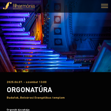
2025.06.07. - szombat 13:00
ORGONATÚRA
Budafok, Belvárosi Evangélikus templom
Orgonák éjszakája