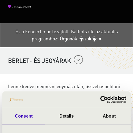
Fesztivál koncert
Ez a koncert már lezajlott.
Kattints ide az aktuális
programhoz:
Orgonák éjszakája »
BÉRLET- ÉS JEGYÁRAK
Lenne kedve megnézni egymás után, összehasonlítani
Budafok orgonáit? Most itt a lehetőség! A látogatók
megismerhetik az Evangélikus templom mindkét
orgonáját, valamint a Református templom hangszerét,
mely Budafok -Tétény legújabb orgonája.
Consent
Details
About
Ezt követően a Szent Lipót Plébániatemplom orgonáját,
amellyel elkezdődik a következő program.