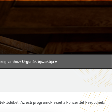
s programhoz:
Orgonák éjszakája »
eklődőket. Az esti programok ezzel a koncerttel kezdődnek.