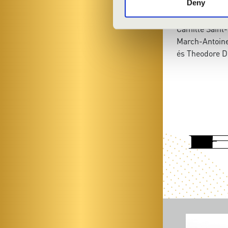
Deny
Alexandre Gui
Liszt Ferenc,
Camille Saint
March-Antoine
és Theodore D