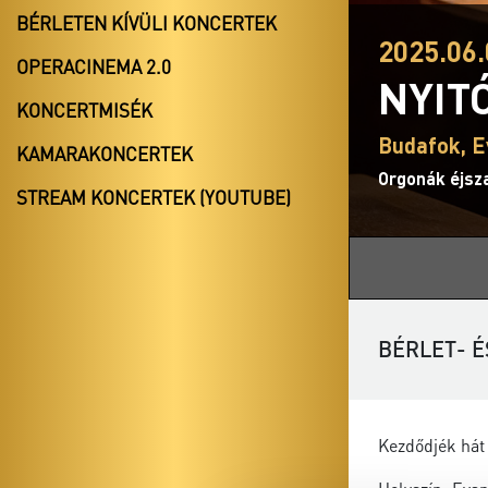
BÉRLETEN KÍVÜLI KONCERTEK
2025.06.
OPERACINEMA 2.0
NYIT
KONCERTMISÉK
Budafok, E
KAMARAKONCERTEK
Orgonák éjsz
STREAM KONCERTEK (YOUTUBE)
BÉRLET- É
Kezdődjék hát