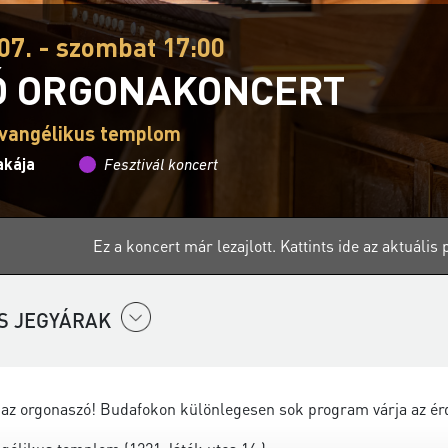
07. - szombat 17:00
Ó ORGONAKONCERT
vangélikus templom
akája
Fesztivál koncert
Ez a koncert már lezajlott.
Kattints ide az aktuáli
S JEGYÁRAK
 az orgonaszó! Budafokon különlegesen sok program várja az érd