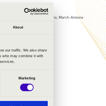
 Liszt Ferenc, Camille Saint-Seans, March-Antoine
About
se our traffic. We also share
ers who may combine it with
 services.
Marketing