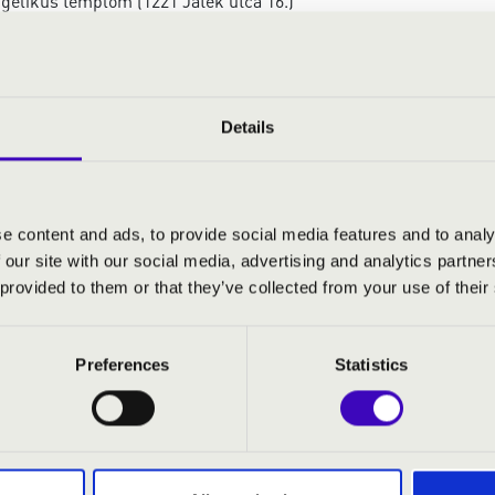
gélikus templom (1221 Játék utca 16.)
 Xavér orgonista, moderátor és Gyergyói András orgonista
n Sebastian Bach, Georg Friedrich Handel, Alexandre Guilmant,
Theodore Dubois művei.
Details
yenes, önkéntes adományaikkal az előadókat támogathatják!
e content and ads, to provide social media features and to analy
 our site with our social media, advertising and analytics partn
 provided to them or that they’ve collected from your use of their
ischer Annie díjas hegedűművész
ás
- orgonista
Preferences
Statistics
ian Bach,
ch Handel,