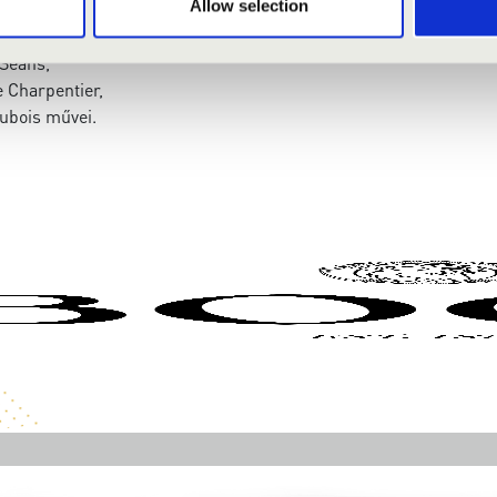
Allow selection
lmant,
-Seans,
 Charpentier,
ubois művei.