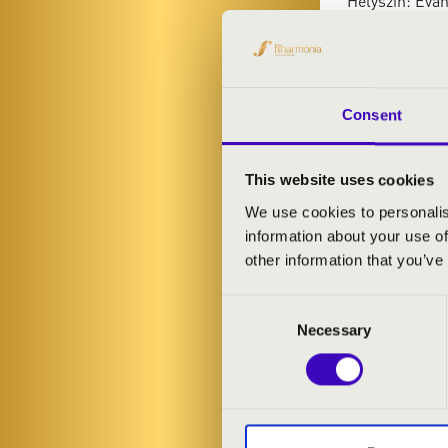
Helyszín: Evan
Előadók: Filep
Műsoron Johan
Charpentier, 
Consent
A belépés ing
This website uses cookies
We use cookies to personalis
ELŐADÓK:
information about your use of
other information that you’ve
Kobor Eva
- F
Gyergyói Andr
Consent
Necessary
Selection
MŰSOR:
Johann Sebast
Georg Friedri