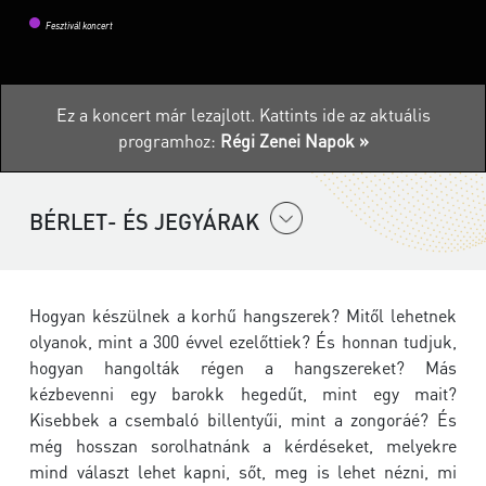
Fesztivál koncert
Ez a koncert már lezajlott.
Kattints ide az aktuális
programhoz:
Régi Zenei Napok »
BÉRLET- ÉS JEGYÁRAK
Hogyan készülnek a korhű hangszerek? Mitől lehetnek
olyanok, mint a 300 évvel ezelőttiek? És honnan tudjuk,
hogyan hangolták régen a hangszereket? Más
kézbevenni egy barokk hegedűt, mint egy mait?
Kisebbek a csembaló billentyűi, mint a zongoráé? És
még hosszan sorolhatnánk a kérdéseket, melyekre
mind választ lehet kapni, sőt, meg is lehet nézni, mi