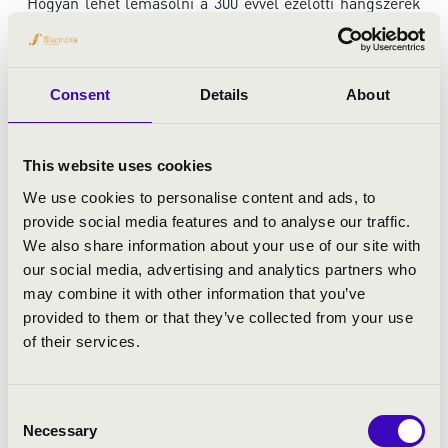
Hogyan lehet lemásolni a 300 évvel ezelőtti hangszerek
hangzását, adottságait? Mi a különbség a modern és a
historikus hangszerek között?
A bemutató és az előadás célja, hogy a résztvevők még
Consent
Details
About
jobban megismerhessék azokat a korhű hangszereket,
amiket mai technikával, mai tudással rendelkező
szakemberek készítenek, fel tudják tenni kérdéseiket
This website uses cookies
nekik, illetve közösen tudjanak választ találni a
We use cookies to personalise content and ads, to
historikus játékmód szerepére a modern
provide social media features and to analyse our traffic.
előadóművészetben.
We also share information about your use of our site with
our social media, advertising and analytics partners who
may combine it with other information that you’ve
Együttműködő partner a Haydneum - Magyar Régizenei
provided to them or that they’ve collected from your use
Központ, és a Sysart Kft. Orfeo Zenei Alapítványa. A
of their services.
Haydneum működését a Miniszterelnökség és a Bethlen
Gábor Alapkezelő Zrt. támogatja.
Consent
Necessary
Selection