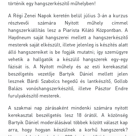
történik egy hangszerkészítő műhelyben!
A Régi Zenei Napok keretén belül július 3-án a kurzus
résztvevői számára Nyitott műhely címmel
hangszerkiállítás lesz a Piarista Kilátó Központban. A
Haydneum saját hangszerei mellett a hangszerkészítő
mesterek saját elkészült, illetve jelenleg is készítés alatt
álló hangszereiket is be fogják mutatni; így szemügyre
vehetik a hallgatók a készülő hangszerek egy-egy
fázisát is. A Nyitott műhely és az esti kerekasztal
beszélgetés vezetője Bartyik Dániel mellett jelen
lesznek Bárdi Szabolcs hegedű és lantkészítő, Gollob
Balázs vonóshangszerkészítő, illetve Pásztor Endre
furulyakészítő mesterek.
A szakmai nap zárásaként mindenki számára nyitott
kerekasztal beszélgetés lesz 18 órától. A közönség
Bartyik Dániel moderálásával többek között választ kap
arra, hogy hogyan készülnek a korhű hangszerek?