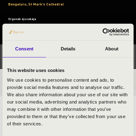
Bengaluru, St Mark's Cathedral
Orgonák éjszakája
Fesztivál koncert
Consent
Details
About
Ez a koncert már lezajlott.
Kattints ide az aktuális
programhoz:
Orgonák éjszakája »
This website uses cookies
We use cookies to personalise content and ads, to
BÉRLET- ÉS JEGYÁRAK
provide social media features and to analyse our traffic.
We also share information about your use of our site with
our social media, advertising and analytics partners who
ELŐADÓK:
may combine it with other information that you’ve
provided to them or that they’ve collected from your use
Kristófi László
- orgona
of their services.