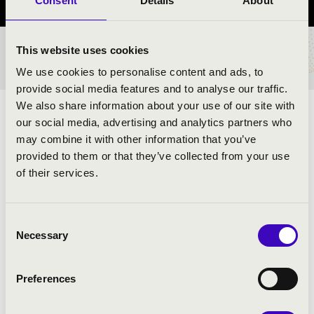
Consent
Details
About
This website uses cookies
BÉRLET- ÉS JEGYÁRAK
We use cookies to personalise content and ads, to
provide social media features and to analyse our traffic.
We also share information about your use of our site with
ELŐADÓK:
our social media, advertising and analytics partners who
may combine it with other information that you’ve
Zűrös Banda
provided to them or that they’ve collected from your use
of their services.
MŰSOR:
Consent
Necessary
NÉPZENE SZÁRNYÁN A BALKÁNTÓL
Selection
MAGYARORSZÁGIG
Preferences