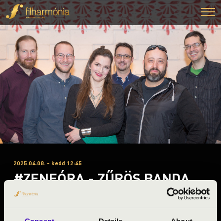
2025.04.08. - kedd 12:45
#ZENEÓRA - ZŰRÖS BANDA
Gyomaendrőd
Békés vármegye