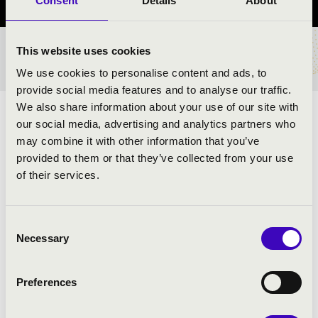
Consent
Details
About
This website uses cookies
BÉRLET- ÉS JEGYÁRAK
We use cookies to personalise content and ads, to
provide social media features and to analyse our traffic.
We also share information about your use of our site with
ELŐADÓK:
our social media, advertising and analytics partners who
may combine it with other information that you’ve
Zűrös Banda
provided to them or that they’ve collected from your use
of their services.
MŰSOR:
Consent
Necessary
NÉPZENE SZÁRNYÁN A BALKÁNTÓL
Selection
MAGYARORSZÁGIG
Preferences