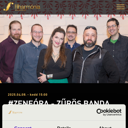
2025.04.08. - kedd 15:00
#ZENEÓRA - ZŰRÖS BANDA
Békéscsaba
Békés vármegye