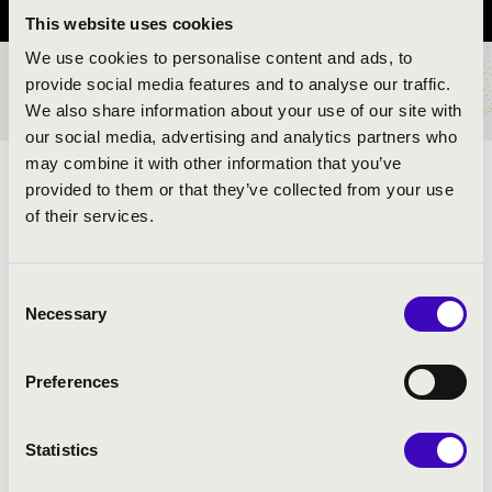
This website uses cookies
We use cookies to personalise content and ads, to
provide social media features and to analyse our traffic.
BÉRLET- ÉS JEGYÁRAK
We also share information about your use of our site with
our social media, advertising and analytics partners who
may combine it with other information that you’ve
ELŐADÓK:
provided to them or that they’ve collected from your use
of their services.
Zűrös Banda
Consent
Necessary
MŰSOR:
Selection
NÉPZENE SZÁRNYÁN A BALKÁNTÓL
Preferences
MAGYARORSZÁGIG
Statistics