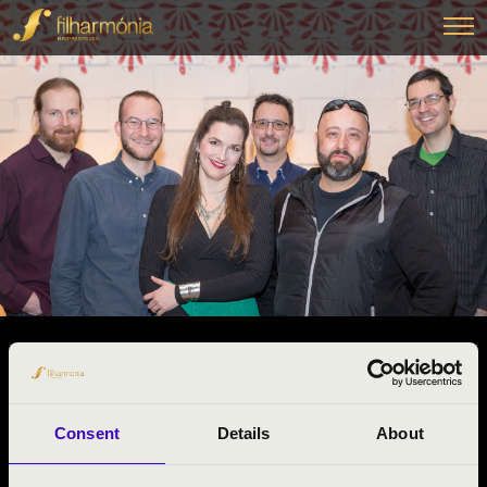
2025.04.09. - szerda 09:45
#ZENEÓRA - ZŰRÖS BANDA
Békéscsaba
Consent
Details
About
Békés vármegye