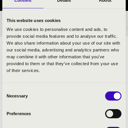
Consent
Details
About
This website uses cookies
BÉRLET- ÉS JEGYÁRAK
We use cookies to personalise content and ads, to
provide social media features and to analyse our traffic.
We also share information about your use of our site with
ELŐADÓK:
our social media, advertising and analytics partners who
may combine it with other information that you’ve
Zűrös Banda
provided to them or that they’ve collected from your use
of their services.
MŰSOR:
Consent
Necessary
NÉPZENE SZÁRNYÁN A BALKÁNTÓL
Selection
MAGYARORSZÁGIG
Preferences