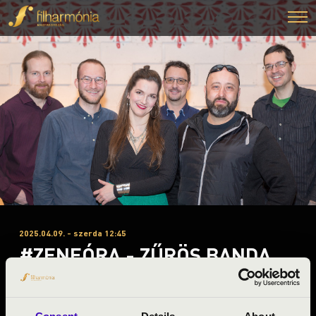
2025.04.09. - szerda 12:45
#ZENEÓRA - ZŰRÖS BANDA
Békés
Békés vármegye