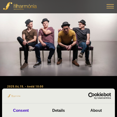
2025.04.15. - kedd 10:00
#ZENEÓRA – VESZPRÉM – A
BÉRLET 3. ELŐADÁS –
TALAMBA ÜTŐEGYÜTTES
Consent
Details
About