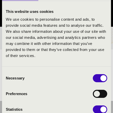
Veszprém
This website uses cookies
Veszprém vármegye
We use cookies to personalise content and ads, to
provide social media features and to analyse our traffic.
We also share information about your use of our site with
BÉRLET- ÉS JEGYÁRAK
our social media, advertising and analytics partners who
may combine it with other information that you’ve
provided to them or that they’ve collected from your use
of their services.
ELŐADÓK:
Consent
Necessary
Selection
Preferences
Statistics