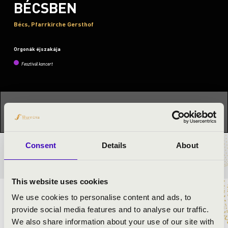
BÉCSBEN
Bécs, Pfarrkirche Gersthof
Orgonák éjszakája
Fesztivál koncert
Ez a koncert már lezajlott.
Kattints ide az aktuális
programhoz:
Orgonák éjszakája »
Consent
Details
About
BÉRLET- ÉS JEGYÁRAK
This website uses cookies
We use cookies to personalise content and ads, to
ELŐADÓK:
provide social media features and to analyse our traffic.
We also share information about your use of our site with
Lakner-Bognár András
- orgona