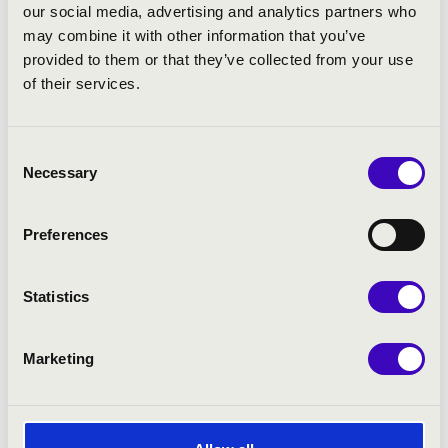
our social media, advertising and analytics partners who
Handl György
- orgona
may combine it with other information that you’ve
provided to them or that they’ve collected from your use
of their services.
MŰSOR:
Ott Rezső: Toccata Fantasia Festiva
Consent
Bach: Schmücke dich, o liebe Seele (Leipziger Choräle)
Necessary
Selection
Bach: Esz-dúr preludium és fúga, BWV 552
Liszt: BACH fantázia és fuga
Antalffy-Zsiross Dezső: Madonna (egy üvegfestmény
Preferences
Pikéthy: Improvizáció a Himnusz felett
Boellmann: Gótikus szvitből: Ima a Miasszonyunkhoz,
Statistics
Toccata
Marketing