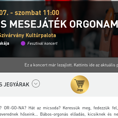
07. - szombat 11:00
S MESEJÁTÉK ORGONAM
Szivárvány Kultúrpalota
akája
Fesztivál koncert
Ez a koncert már lezajlott.
Kattints ide az aktuáli
S JEGYÁRAK
? OR-GO-NA? Hát az micsoda? Keressük meg, fedezzük fel, t
everednek hőseink... Bábos-orgonás előadás, kicsiknek és 