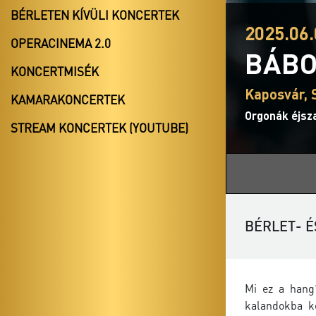
BÉRLETEN KÍVÜLI KONCERTEK
2025.06.
OPERACINEMA 2.0
BÁBO
KONCERTMISÉK
Kaposvár, 
KAMARAKONCERTEK
Orgonák éjsz
STREAM KONCERTEK (YOUTUBE)
BÉRLET- É
Mi ez a hang
kalandokba k