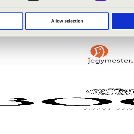
ek Bach orgonaműveiből
ek Tom & Jerry rajzfilmzenékből
Allow selection