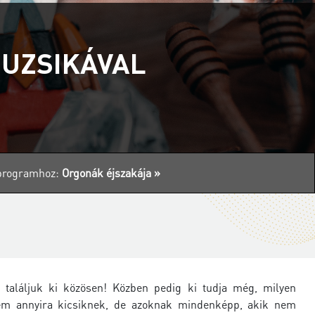
UZSIKÁVAL
s programhoz:
Orgonák éjszakája »
aláljuk ki közösen! Közben pedig ki tudja még, milyen
nem annyira kicsiknek, de azoknak mindenképp, akik nem