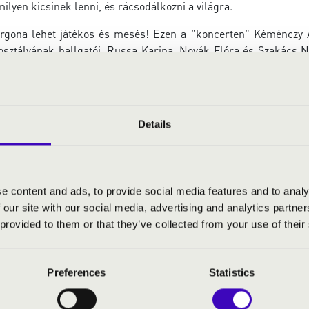
 milyen kicsinek lenni, és rácsodálkozni a világra.
rgona lehet játékos és mesés! Ezen a "koncerten" Kéménczy 
sztályának hallgatói, Russa Karina, Novák Flóra és Szakács N
 tróntermébe.
Details
al
- orgona
ilmművészeti Egyetem Báb osztályának növendékei
e content and ads, to provide social media features and to analy
 our site with our social media, advertising and analytics partn
 provided to them or that they’ve collected from your use of their
art changes
ss: Változatok néger spirituálékra
Preferences
Statistics
insteri harangok
naszimfónia - Toccata