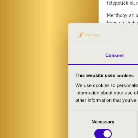
felejtették el,
Merthogy az o
Egyetem báb o
királynőjének
ELŐADÓK:
Consent
Kéménczy Ant
Színház- és F
This website uses cookies
We use cookies to personalis
information about your use of
MŰSOR:
other information that you’ve
Gárdonyi: Moz
Consent
Antalffy-Zsiro
Necessary
Selection
Vierne: Westm
Widor: 6. Orgo