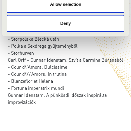
Idenstam átirata)
Allow selection
- C-dúr fúga, BWV 545
Tradícionális svéd népzene – Gunnar Idestam
Deny
feldolgozásai:
- Esküvői menet az Älvdalen-ből
- Storpolska Bleckå után
- Polka a Sexdrega gyűjteményből
- Storhurven
Carl Orff – Gunnar Idenstam: Szvít a Carmina Buranaból
- Cour d\'Amors: Dulcissime
- Cour d\\\'Amors: In trutina
- Blanzeflor et Helena
- Fortuna imperatrix mundi
Gunnar Idenstam: A pünkösdi időszak inspirálta
improvizációk