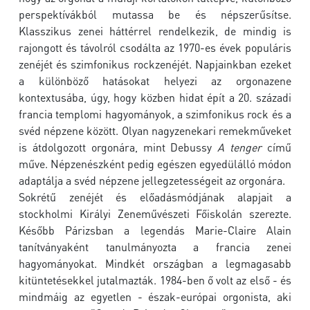
perspektívákból mutassa be és népszerűsítse.
Klasszikus zenei háttérrel rendelkezik, de mindig is
rajongott és távolról csodálta az 1970-es évek populáris
zenéjét és szimfonikus rockzenéjét. Napjainkban ezeket
a különböző hatásokat helyezi az orgonazene
kontextusába, úgy, hogy közben hidat épít a 20. századi
francia templomi hagyományok, a szimfonikus rock és a
svéd népzene között. Olyan nagyzenekari remekműveket
is átdolgozott orgonára, mint Debussy
A tenger
című
műve. Népzenészként pedig egészen egyedülálló módon
adaptálja a svéd népzene jellegzetességeit az orgonára.
Sokrétű zenéjét és előadásmódjának alapjait a
stockholmi Királyi Zeneművészeti Főiskolán szerezte.
Később Párizsban a legendás Marie-Claire Alain
tanítványaként tanulmányozta a francia zenei
hagyományokat. Mindkét országban a legmagasabb
kitüntetésekkel jutalmazták. 1984-ben ő volt az első - és
mindmáig az egyetlen - észak-európai orgonista, aki