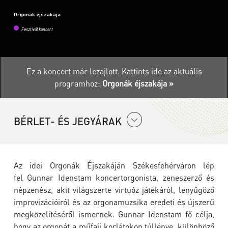
Orgonák éjszakája
Fesztivál koncert
Ez a koncert már lezajlott.
Kattints ide az aktuális
programhoz:
Orgonák éjszakája »
BÉRLET- ÉS JEGYÁRAK
Az idei Orgonák Éjszakáján Székesfehérváron lép
fel Gunnar Idenstam koncertorgonista, zeneszerző és
népzenész, akit világszerte virtuóz játékáról, lenyűgöző
improvizációiról és az orgonamuzsika eredeti és újszerű
megközelítéséről ismernek. Gunnar Idenstam fő célja,
hogy az orgonát a műfaji korlátokon túllépve, különböző