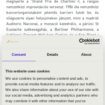
megnyerte a "Grand Prix de Chartres"-t, a rangos
nemzetközi improvizációs versenyt. 1986 óta nemzetközi
koncertorgonistaként jelentős karriert futott be, és
világszerte olyan helyszíneken játszott, mint a madridi
Auditorio Nacional, a monacói katedrális, a párizsi St
Eustache székesegyház, a Berliner Philharmonie, a
ljubljanai Concert Hall Ivan Cankar, és a San Diegó-i
Balboa Park Organ Pavillion, USA. Rendszeres fellépője
a szentpétervári Mariinszkij- és a moszkvai Zaryadie
koncerttermeknek.
Consent
Details
About
Együttműködik más zenészekkel, például a legendás
ABBA-tag, Benny Anderssonnal, és olyan népszerű
projektek résztvevője, mint a Bach svédül Lisa
This website uses cookies
Rydberggel, (hegedű) és a Northern Dances (Északi
We use cookies to personalise content and ads, to
táncok) tagjával, Erik Rydvallal (nyckelharpa). Idenstam
provide social media features and to analyse our traffic.
2013 májusa óta a Svéd Királyi Zeneakadémia tagja.
We also share information about your use of our site with
Ezen a koncerten Bach zenéjét hallhatjuk az
our social media, advertising and analytics partners who
előadásában, és betekintést nyerhetünk a svéd "népi"
may combine it with other information that you’ve