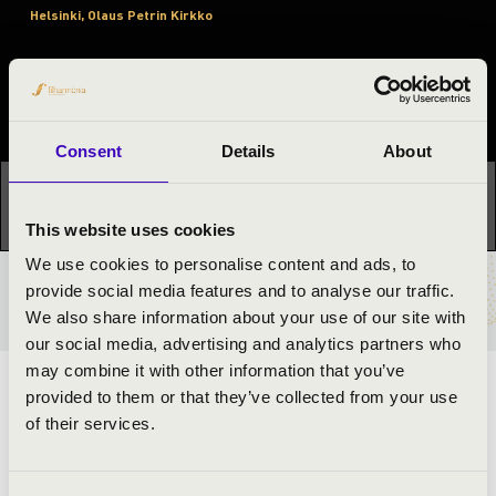
Helsinki, Olaus Petrin Kirkko
Orgonák éjszakája
Fesztivál koncert
Consent
Details
About
Ez a koncert már lezajlott.
Kattints ide az aktuális
programhoz:
Orgonák éjszakája »
This website uses cookies
We use cookies to personalise content and ads, to
provide social media features and to analyse our traffic.
BÉRLET- ÉS JEGYÁRAK
We also share information about your use of our site with
our social media, advertising and analytics partners who
may combine it with other information that you’ve
ELŐADÓK:
provided to them or that they’ve collected from your use
of their services.
Marosvári Péter
- orgona