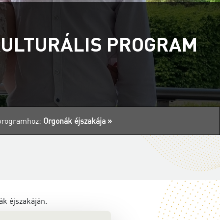
KULTURÁLIS PROGRAM
s programhoz:
Orgonák éjszakája »
ák éjszakáján.