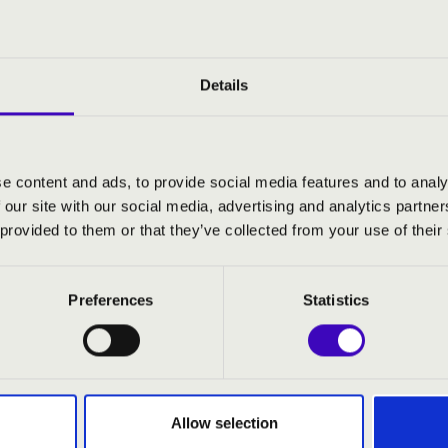
rgona
Details
ter
- hegedű
e content and ads, to provide social media features and to analy
 our site with our social media, advertising and analytics partn
a super „Komm, Heiliger Geist”, BWV 651
 provided to them or that they’ve collected from your use of their
den lieben Gott lässt walten, BWV 690, 691
úr hegedű fantázia
-moll Canzona
Preferences
Statistics
l hegedűszonáta Op. 2., No. 5.
s - Méditation
ietta (Sortie)
Abendlied
e, Op.18
Allow selection
Sortie: Franck: F-dúr Sortie