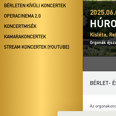
BÉRLETEN KÍVÜLI KONCERTEK
2025.06.
OPERACINEMA 2.0
HÚRO
KONCERTMISÉK
Kisléta, R
KAMARAKONCERTEK
Orgonák éjsz
STREAM KONCERTEK (YOUTUBE)
BÉRLET- É
Az orgonakonc