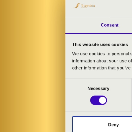
ELŐADÓK:
Elek Péter
- o
Consent
Elek-Nagy Esz
This website uses cookies
MŰSOR:
We use cookies to personalis
information about your use of
Bach: Fantasi
other information that you’ve
Bach: Wer nur 
Telemann: B-d
Consent
Buxtehude: d
Necessary
Selection
Vivaldi: h-mol
Massenet: Thaï
T. Dubois: Marc
Rheinberger: 
L. Raffy: Prièr
Deny
Franck: F-dúr 