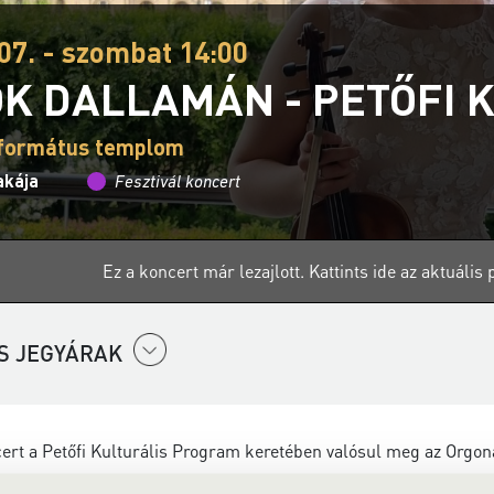
07. - szombat 14:00
K DALLAMÁN - PETŐFI 
eformátus templom
akája
Fesztivál koncert
Ez a koncert már lezajlott.
Kattints ide az aktuáli
S JEGYÁRAK
ert a Petőfi Kulturális Program keretében valósul meg az Orgon