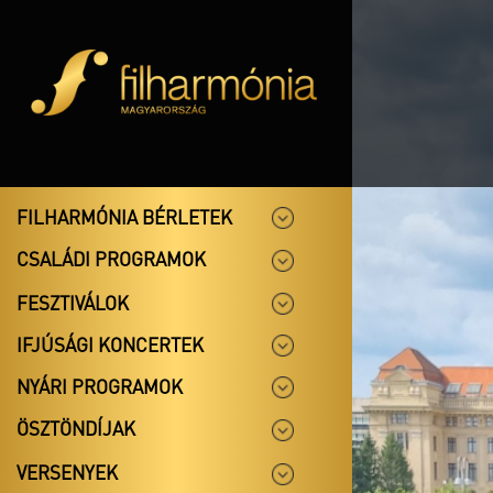
FILHARMÓNIA BÉRLETEK
CSALÁDI PROGRAMOK
FESZTIVÁLOK
IFJÚSÁGI KONCERTEK
NYÁRI PROGRAMOK
ÖSZTÖNDÍJAK
VERSENYEK