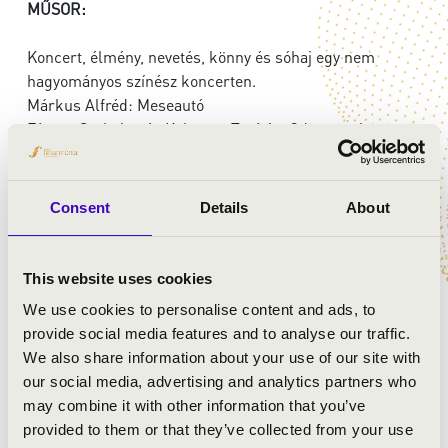
MŰSOR:
Koncert, élmény, nevetés, könny és sóhaj egy nem
hagyományos színész koncerten.
Márkus Alfréd: Meseautó
Fényes Szabolcs és Kelemen Terézia: Oda vagyok
magáért
Németh József: Kicsit szomorkás a hangulatom máma
Ránki György: Hattyúdal - Villa Negra
Consent
Details
About
Németh Lehel: Fogj egy sétapálcát
Fényes – Mihály: Mindig az a perc (Balázs János átirata)
Eisemann M./Somogyi Gy./Zágon I.: Szerelemhez nem
This website uses cookies
kell szépség
We use cookies to personalise content and ads, to
provide social media features and to analyse our traffic.
We also share information about your use of our site with
our social media, advertising and analytics partners who
may combine it with other information that you’ve
provided to them or that they’ve collected from your use