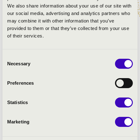
We also share information about your use of our site with
MŰSOR:
our social media, advertising and analytics partners who
may combine it with other information that you’ve
Ott Rezső: Toccata Fantasia Festiva
provided to them or that they’ve collected from your use
Vivaldi - Bach: C-dúr Concerto
of their services.
Lehotka: Suite Francaise
I. Entrée
II. Petite Fugue, avec basse continue
Consent
III. Dialogue sur trompette
Necessary
Selection
IV. Variations
V. Danse
Preferences
VI. Ornaments sur les flutes
VII. Passacaille avec Coda
Liszt - Bednarik: Vallée d’Obermann
Statistics
Kovács: Sortie
Pikéthy: Improvizáció a Himnusz fölött
Marketing