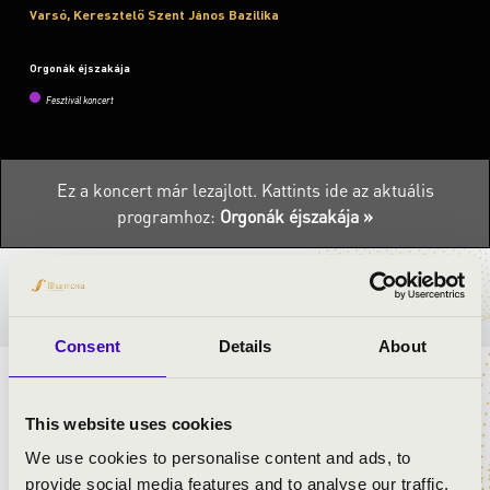
Varsó, Keresztelő Szent János Bazilika
Orgonák éjszakája
Fesztivál koncert
Ez a koncert már lezajlott.
Kattints ide az aktuális
programhoz:
Orgonák éjszakája »
BÉRLET- ÉS JEGYÁRAK
Consent
Details
About
ELŐADÓK:
This website uses cookies
Dr. Bednarik Anasztázia
- orgona
We use cookies to personalise content and ads, to
provide social media features and to analyse our traffic.