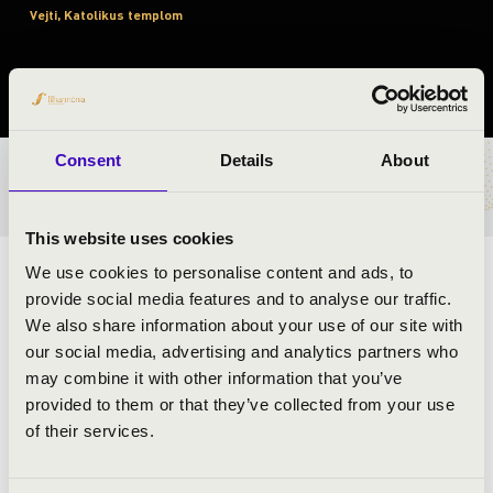
Vejti, Katolikus templom
Fesztivál koncert
Consent
Details
About
BÉRLET- ÉS JEGYÁRAK
This website uses cookies
We use cookies to personalise content and ads, to
Az orgonakoncert a Petőfi Kulturális Program keretében
provide social media features and to analyse our traffic.
valósul meg az Orgonák éjszakáján.
We also share information about your use of our site with
our social media, advertising and analytics partners who
may combine it with other information that you’ve
ELŐADÓK:
provided to them or that they’ve collected from your use
of their services.
Balásy Szabolcs
- orgona
Bognár Szabolcs
- bariton