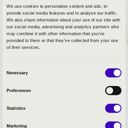
ELŐADÓK:
We use cookies to personalise content and ads, to
provide social media features and to analyse our traffic.
Fenyősiné Bartha Noémi
- hegedű
We also share information about your use of our site with
Szakács Viktória
- cselló
our social media, advertising and analytics partners who
Huszics Ibolya
- orgona
may combine it with other information that you’ve
provided to them or that they’ve collected from your use
of their services.
MŰSOR:
Ott Rezső: Toccata Fantasia Festiva
Consent
Bach: Hat szonáta hegedűre és csellóra
Necessary
Selection
Elgar: Salut d’amour
Saint-Saëns: Hattyú
Preferences
Mozart: G- dúr piano trio
Statistics
Marketing