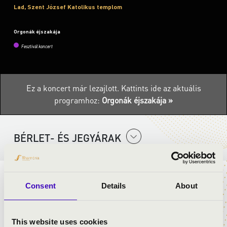
Lad, Szent József Katolikus templom
Orgonák éjszakája
Fesztivál koncert
Ez a koncert már lezajlott.
Kattints ide az aktuális
programhoz:
Orgonák éjszakája »
BÉRLET- ÉS JEGYÁRAK
Az orgonakoncert a Petőfi Kulturális Program keretében
Consent
Details
About
valósul meg az Orgonák éjszakáján.
This website uses cookies