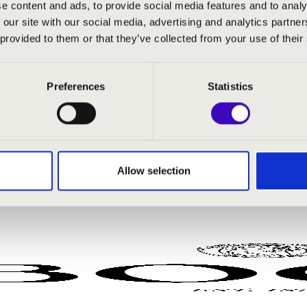
e content and ads, to provide social media features and to analy
nap című családi előadás a világ teremtését jeleníti meg és t
 our site with our social media, advertising and analytics partn
ik szeretnének rácsodálkozni a világ szépségére és gazdagságá
 provided to them or that they’ve collected from your use of their
Preferences
Statistics
ósnégyes
 Éva
- moderátor
Allow selection