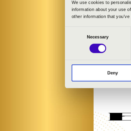
We use cookies to personalis
A Hét szuper 
information about your use of
nagyoknak, ak
other information that you’ve
Consent
ELŐADÓK:
Necessary
Selection
Harmónia Von
Nagy Viktória
Deny