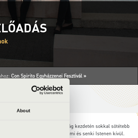
ELŐADÁS
nok
mhoz:
Con Spirito Egyházzenei Fesztivál »
About
od. Valamikor réges-régen, a világ kezdetén sokkal sötétebb
i sehová. Mert nem volt még semmi és senki Istenen kívül.