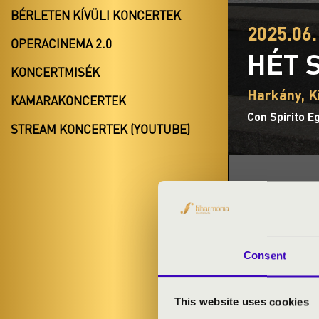
BÉRLETEN KÍVÜLI KONCERTEK
2025.06.
OPERACINEMA 2.0
HÉT 
KONCERTMISÉK
Harkány, K
KAMARAKONCERTEK
Con Spirito E
STREAM KONCERTEK (YOUTUBE)
BÉRLET- É
Consent
Hunyd be a sze
This website uses cookies
volt ennél. N