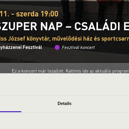
11. - szerda 19:00
SZUPER NAP – CSALÁDI 
iss József könyvtár, művelődési ház és sportcsar
gyházzenei Fesztivál
Fesztivál koncert
Ez a koncert már lezajlott.
Kattints ide az aktuális progra
S JEGYÁRAK
Details
med! Mit látsz? Semmit? Hát nem egészen. Először a sötétet lát
em lehetett látni semmit. De akkoriban még nem nézelődött senk