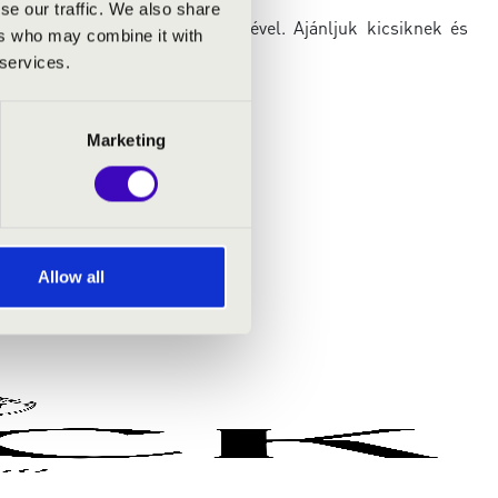
se our traffic. We also share
eszi átélhetővé, szóval és zenével. Ajánljuk kicsiknek és
ers who may combine it with
ra, befogadható módon.
 services.
Marketing
Allow all