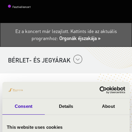
Fesztivál koncert
Ez a koncert már lezajlott.
Kattints ide az aktuális
programhoz:
Orgonák éjszakája »
BÉRLET- ÉS JEGYÁRAK
ELŐADÓK:
Bartis-Gémesi Gabriella
- brácsa
Consent
Details
About
Kurucz Róbert
- orgona
Mihály Etelka
- orgona
Reith József
- orgona
This website uses cookies