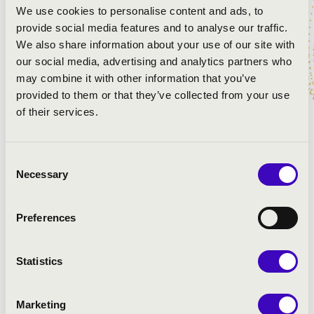
We use cookies to personalise content and ads, to
MŰSOR:
provide social media features and to analyse our traffic.
We also share information about your use of our site with
Liszt Ferenc-: Tu es Petrus / Rieth József - orgona
our social media, advertising and analytics partners who
may combine it with other information that you’ve
J.S Bach: e-moll prelúdium BWV 555/ Kurucz Róbert -
provided to them or that they’ve collected from your use
orgona
of their services.
J.S. Bach: Jesus bleibet meine Freude BWV 147 / Rieth
József
Consent
Necessary
J.S. Bach: a-moll prelúdium BWV 559 / Kurucz Róbert
Selection
J.S Bach: G-dúr csellószvit - Prelude; Allemande;
Preferences
Courante; Sarabande; Minuet 1,2; Gigue BWV 1007/
Bartis-Gémesi Gabriella brácsaművész
Statistics
J.S. Bach: G-dúr gamba szonáta Adagio tétel BWV 1027
/ Bartis-Gémesi Gabriella brácsaművész - Mihály
Etelka
Marketing