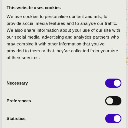
egyetlen műfaj mellett, hanem a nagy slágerek mellett
This website uses cookies
mindig hoznak valami érdekességet is a közönségnek.
We use cookies to personalise content and ads, to
Így lesz ez ezen a nyári, dunaparti estén is!
provide social media features and to analyse our traffic.
We also share information about your use of our site with
our social media, advertising and analytics partners who
ELŐADÓK:
may combine it with other information that you’ve
provided to them or that they’ve collected from your use
Szamosi Szabolcs
- orgona
of their services.
Miklósa Erika
- koloratúrszoprán
Consent
MŰSOR:
Necessary
Selection
Bach: g-moll fantázia, BWV 542
Fauré: Requiem - Pie Jesu
Preferences
A. L. Webber: Requiem - Pie Jesu
Bach: g-moll fúga, BWV 542
Statistics
Schubert: Ave Maria
Bach-Gounod: Ave Maria