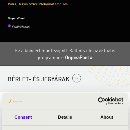
Paks, Jézus Szíve Plébániatemplom
OrgonaPont
Fesztivál koncert
Ez a koncert már lezajlott.
Kattints ide az aktuális
programhoz:
OrgonaPont »
BÉRLET- ÉS JEGYÁRAK
AVE MARIA
Consent
Details
About
Miklósa Erika és Szamosi Szabolcs - két ismert művész,
egy összeszokott páros, akik nem horgonyoztak le