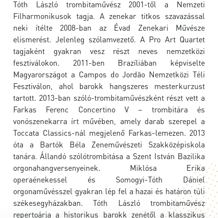
Tóth László trombitaművész 2001-től a Nemzeti
Filharmonikusok tagja. A zenekar titkos szavazással
neki ítélte 2008-ban az Évad Zenekari Művésze
elismerést. Jelenleg szólamvezető. A Pro Art Quartet
tagjaként gyakran vesz részt neves nemzetközi
fesztiválokon. 2011-ben Brazíliában képviselte
Magyarországot a Campos do Jordão Nemzetközi Téli
Fesztiválon, ahol barokk hangszeres mesterkurzust
tartott. 2013-ban szóló-trombitaművészként részt vett a
Farkas Ferenc Concertino V – trombitára és
vonószenekarra írt művében, amely darab szerepel a
Toccata Classics-nál megjelenő Farkas-lemezen. 2013
óta a Bartók Béla Zeneművészeti Szakközépiskola
tanára. Állandó szólótrombitása a Szent István Bazilika
orgonahangversenyeinek. Miklósa Erika
operaénekessel és Somogyi-Tóth Dániel
orgonaművésszel gyakran lép fel a hazai és határon túli
székesegyházakban. Tóth László trombitaművész
repertoárja a historikus barokk zenétől a klasszikus