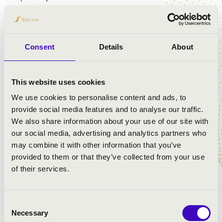
műveken át egészen a kortárs műfajig terjed. Számos
szóló-, kamara- és zenekari felkérésnek tesz eleget
itthon és neves külföldi zenekaroknál.
Consent
Details
About
Töltsön el velük Ön is egy felemelő estét!
Olvassa el a koncertsorozathoz kapcsolódó
This website uses cookies
érdekességekről szóló cikkünket is
ide kattintva
!
We use cookies to personalise content and ads, to
provide social media features and to analyse our traffic.
ELŐADÓK:
We also share information about your use of our site with
our social media, advertising and analytics partners who
Philipp Pelster
- orgona
may combine it with other information that you’ve
Tóth László
- trombita
provided to them or that they’ve collected from your use
of their services.
MŰSOR:
Consent
Necessary
Giovanni Buonaventura Viviani: Első szonáta trombitára
Selection