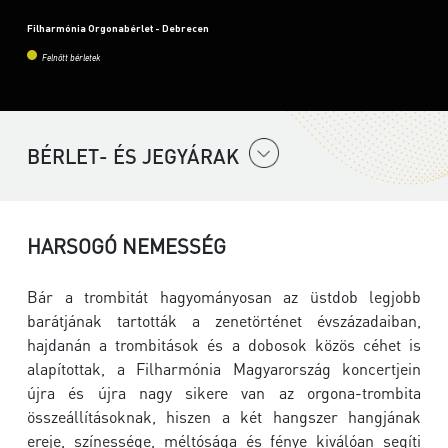
Filharmónia Orgonabérlet - Debrecen
Felnőtt bérletek
BÉRLET- ÉS JEGYÁRAK
HARSOGÓ NEMESSÉG
Bár a trombitát hagyományosan az üstdob legjobb
barátjának tartották a zenetörténet évszázadaiban,
hajdanán a trombitások és a dobosok közös céhet is
alapítottak, a Filharmónia Magyarország koncertjein
újra és újra nagy sikere van az orgona-trombita
összeállításoknak, hiszen a két hangszer hangjának
ereje, színessége, méltósága és fénye kiválóan segíti