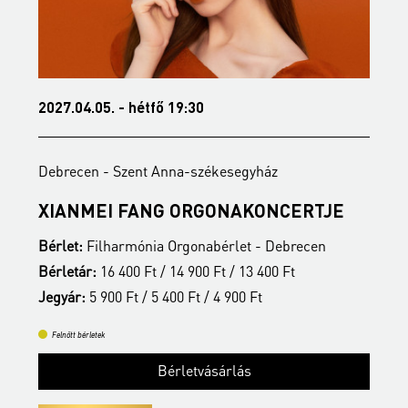
2027.04.05. - hétfő 19:30
2
Debrecen - Szent Anna-székesegyház
D
S
XIANMEI FANG ORGONAKONCERTJE
A
Bérlet:
Filharmónia Orgonabérlet - Debrecen
B
Bérletár:
16 400 Ft / 14 900 Ft / 13 400 Ft
B
Jegyár:
5 900 Ft / 5 400 Ft / 4 900 Ft
J
Felnőtt bérletek
Bérletvásárlás