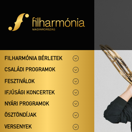
FILHARMÓNIA BÉRLETEK
CSALÁDI PROGRAMOK
FESZTIVÁLOK
IFJÚSÁGI KONCERTEK
NYÁRI PROGRAMOK
ÖSZTÖNDÍJAK
VERSENYEK