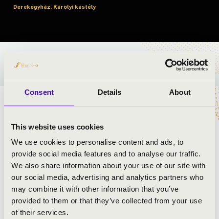
Derekegyház, Károlyi kastély
BÉRLET- ÉS JEGYÁRAK
Consent
Details
About
ELŐADÓK:
This website uses cookies
Sebestyén Márta
- ének, furulya
Andrejszki Judit
- ének, csembaló
We use cookies to personalise content and ads, to
Rosonczy-Kovács Mihály
- hegedű
provide social media features and to analyse our traffic.
Ifj.Szerényi Béla
- furulya, tekerőlant, tárogató
We also share information about your use of our site with
Zimber Ferenc
- cimbalom
our social media, advertising and analytics partners who
may combine it with other information that you’ve
provided to them or that they’ve collected from your use
of their services.