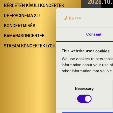
2025.10.
BÉRLETEN KÍVÜLI KONCERTEK
#ZEN
OPERACINEMA 2.0
ELŐA
KONCERTMISÉK
Tata
Consent
KAMARAKONCERTEK
Komárom-Esz
STREAM KONCERTEK (YOUTUBE)
This website uses cookies
We use cookies to personalis
information about your use of
BÉRLET- É
other information that you’ve
Consent
ELŐADÓK:
Necessary
Selection