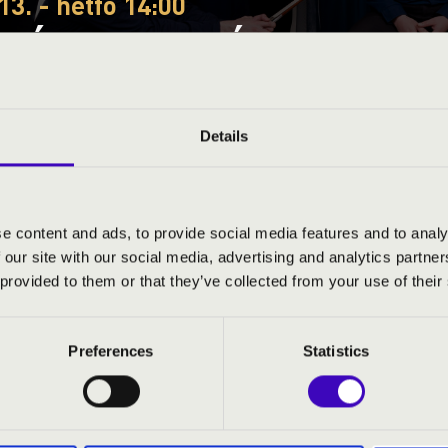
13. - hétfő 14:00
EÓRA – KOMÁROM-ESZTE
DÁS – ANIMA MUSICAE
Details
tergom vármegye
e content and ads, to provide social media features and to analy
 our site with our social media, advertising and analytics partn
S JEGYÁRAK
 provided to them or that they’ve collected from your use of their
Preferences
Statistics