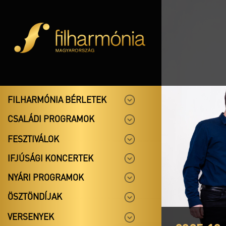
FILHARMÓNIA BÉRLETEK
CSALÁDI PROGRAMOK
FESZTIVÁLOK
IFJÚSÁGI KONCERTEK
NYÁRI PROGRAMOK
ÖSZTÖNDÍJAK
VERSENYEK