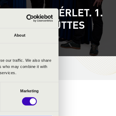
RGOM – A BÉRLET. 1.
 KAMARAEGYÜTTES
About
se our traffic. We also share
ers who may combine it with
 services.
Marketing