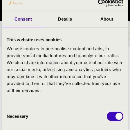
Szabolcs-Szatmár-Bereg vármegye
Consent
Details
About
BÉRLET- ÉS JEGYÁRAK
This website uses cookies
We use cookies to personalise content and ads, to
provide social media features and to analyse our traffic.
ELŐADÓK:
We also share information about your use of our site with
our social media, advertising and analytics partners who
Ewald Rézfúvós Együttes
may combine it with other information that you’ve
provided to them or that they’ve collected from your use
of their services.
MŰSOR:
Rossini: Tell Vilmos nyitány - részlet
Consent
Bizet: Carmen szvit
Necessary
Selection
Verdi: Aida - Győzelmi induló
Borodin: Polovec táncok