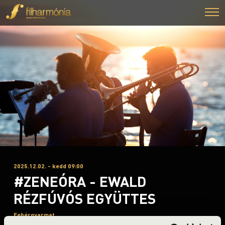
2025.12.02. - kedd 09:00
#ZENEÓRA - EWALD
RÉZFÚVÓS EGYÜTTES
Fehérgyarmat