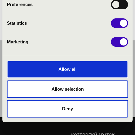
Preferences
Händel: Vízizene - részletek
Henderson: The Saints' Hallelujah
Statistics
Marketing
Allow all
Allow selection
Deny
KÖZÉRDEKŰ ADATOK