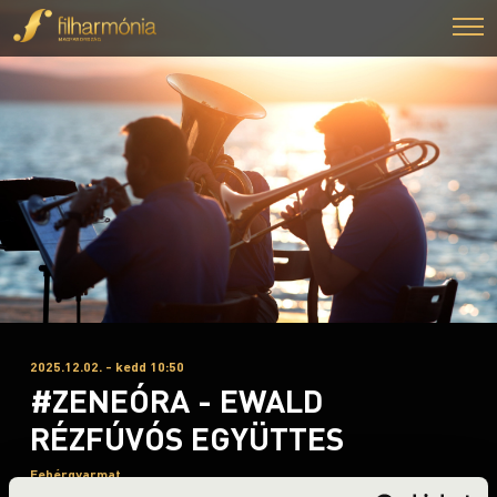
2025.12.02. - kedd 10:50
#ZENEÓRA - EWALD
RÉZFÚVÓS EGYÜTTES
Fehérgyarmat