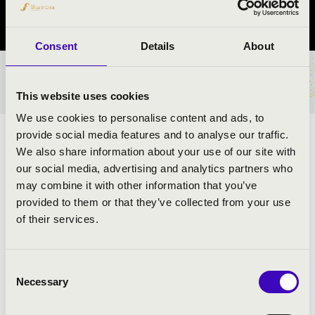
Szabolcs-Szatmár-Bereg vármegye
Consent
Details
About
BÉRLET- ÉS JEGYÁRAK
This website uses cookies
We use cookies to personalise content and ads, to
provide social media features and to analyse our traffic.
ELŐADÓK:
We also share information about your use of our site with
our social media, advertising and analytics partners who
Ewald Rézfúvós Együttes
may combine it with other information that you’ve
provided to them or that they’ve collected from your use
of their services.
MŰSOR:
Rossini: Tell Vilmos nyitány - részlet
Consent
Bizet: Carmen szvit
Necessary
Selection
Verdi: Aida - Győzelmi induló
Borodin: Polovec táncok