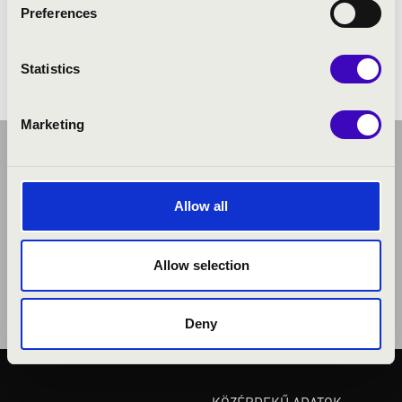
Preferences
Händel: Vízizene - részletek
Henderson: The Saints' Hallelujah
Statistics
Marketing
Allow all
Allow selection
Deny
KÖZÉRDEKŰ ADATOK