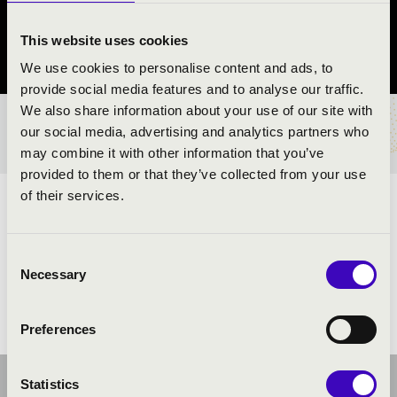
Miskolc
This website uses cookies
Borsod-Abaúj-Zemplén vármegye
We use cookies to personalise content and ads, to
provide social media features and to analyse our traffic.
We also share information about your use of our site with
BÉRLET- ÉS JEGYÁRAK
our social media, advertising and analytics partners who
may combine it with other information that you’ve
provided to them or that they’ve collected from your use
of their services.
ELŐADÓK:
Consent
Necessary
Selection
Preferences
Statistics