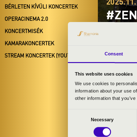
2025.11.
BÉRLETEN KÍVÜLI KONCERTEK
#ZEN
OPERACINEMA 2.0
ELŐA
KONCERTMISÉK
Mosonmag
KAMARAKONCERTEK
Győr-Moson-
Consent
STREAM KONCERTEK (YOUTUBE)
This website uses cookies
BÉRLET- É
We use cookies to personalis
information about your use of
other information that you’ve
ELŐADÓK:
Consent
Necessary
Selection