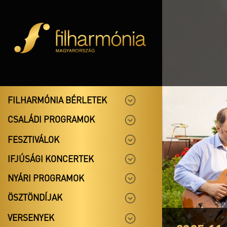
FILHARMÓNIA BÉRLETEK
CSALÁDI PROGRAMOK
FESZTIVÁLOK
IFJÚSÁGI KONCERTEK
NYÁRI PROGRAMOK
ÖSZTÖNDÍJAK
VERSENYEK