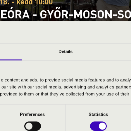
18. - kedd 10:00
EÓRA - GYŐR-MOSON-SOP
DÁS - JAZZFORMERS
yaróvár
Sopron vármegye
Details
S JEGYÁRAK
e content and ads, to provide social media features and to analy
 our site with our social media, advertising and analytics partn
 provided to them or that they’ve collected from your use of their
Preferences
Statistics