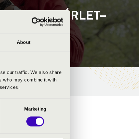
 - A-B-C BÉRLET–
About
se our traffic. We also share
ers who may combine it with
 services.
Marketing