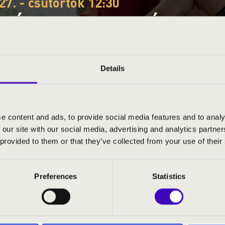
27. - csütörtök 12:30
EÓRA – TOLNA VÁRMEGYE
 DEZSŐ TRIÓ
Details
gye
e content and ads, to provide social media features and to analy
 our site with our social media, advertising and analytics partn
S JEGYÁRAK
 provided to them or that they’ve collected from your use of their
Preferences
Statistics