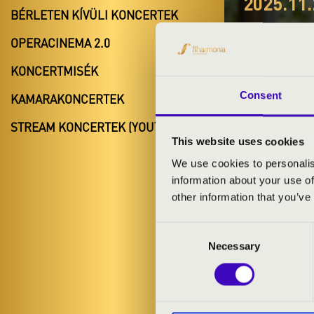
2025.11.
BÉRLETEN KÍVÜLI KONCERTEK
#ZEN
OPERACINEMA 2.0
OLÁH
KONCERTMISÉK
Fadd
Consent
KAMARAKONCERTEK
Tolna várme
STREAM KONCERTEK (YOUTUBE)
This website uses cookies
We use cookies to personalis
information about your use of
BÉRLET- É
other information that you’ve
Consent
ELŐADÓK:
Necessary
Selection