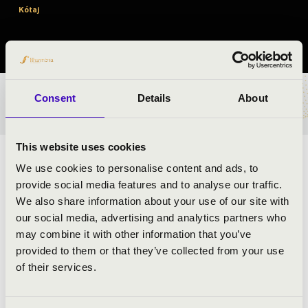
Kótaj
Szabolcs-Szatmár-Bereg vármegye
Consent
Details
About
BÉRLET- ÉS JEGYÁRAK
This website uses cookies
ELŐADÓK:
We use cookies to personalise content and ads, to
provide social media features and to analyse our traffic.
We also share information about your use of our site with
our social media, advertising and analytics partners who
MŰSOR:
may combine it with other information that you’ve
provided to them or that they’ve collected from your use
Bartók: Három csíkmegyei népdal
of their services.
Mozart: Egy kis éji zene
Schubert: Standchen