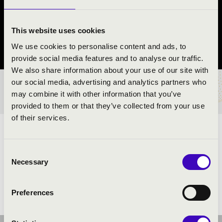
SCHULTZ JENNYFER
Székesfehérvár
This website uses cookies
We use cookies to personalise content and ads, to
Fejér vármegye
provide social media features and to analyse our traffic.
We also share information about your use of our site with
our social media, advertising and analytics partners who
BÉRLET- ÉS JEGYÁRAK
may combine it with other information that you’ve
provided to them or that they’ve collected from your use
of their services.
ELŐADÓK:
Consent
Necessary
Selection
Preferences