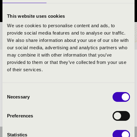
Borsod-Abaúj-Zemplén vármegye
This website uses cookies
We use cookies to personalise content and ads, to
provide social media features and to analyse our traffic.
BÉRLET- ÉS JEGYÁRAK
We also share information about your use of our site with
our social media, advertising and analytics partners who
may combine it with other information that you’ve
ELŐADÓK:
provided to them or that they’ve collected from your use
of their services.
Safarek Krisztián
- karmester és moderátor
Miskolci Szimfonikus Zenekar
Consent
Necessary
Selection
Preferences
Statistics