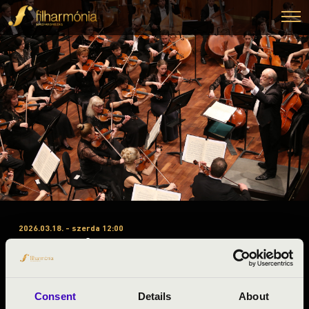
2026.03.18. - szerda 12:00
#ZENEÓRA - SAFAREK
KRISZTIÁN
Miskolc
Consent
Details
About