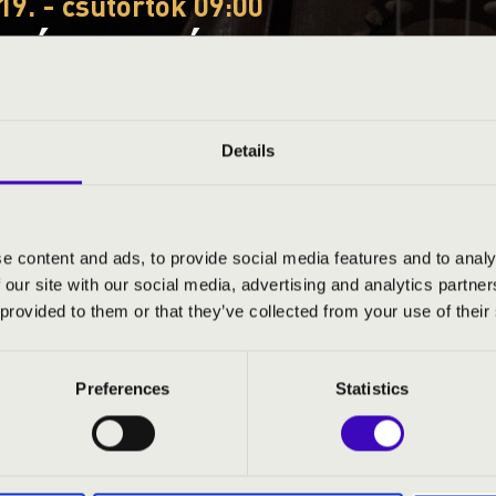
19. - csütörtök 09:00
EÓRA – JÁSZ-NAGYKUN
RLET – HOLDDALANAP
Details
n-Szolnok vármegye
e content and ads, to provide social media features and to analy
 our site with our social media, advertising and analytics partn
S JEGYÁRAK
 provided to them or that they’ve collected from your use of their
Preferences
Statistics