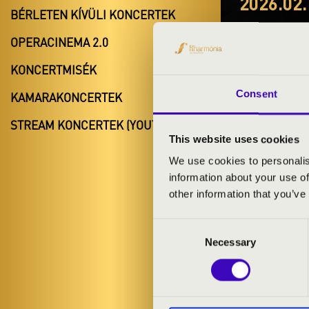
2026.02.
BÉRLETEN KÍVÜLI KONCERTEK
#ZEN
OPERACINEMA 2.0
B BÉ
KONCERTMISÉK
Szolnok
Consent
KAMARAKONCERTEK
Jász-Nagyku
STREAM KONCERTEK (YOUTUBE)
This website uses cookies
We use cookies to personalis
information about your use of
BÉRLET- É
other information that you’ve
Consent
ELŐADÓK:
Necessary
Selection