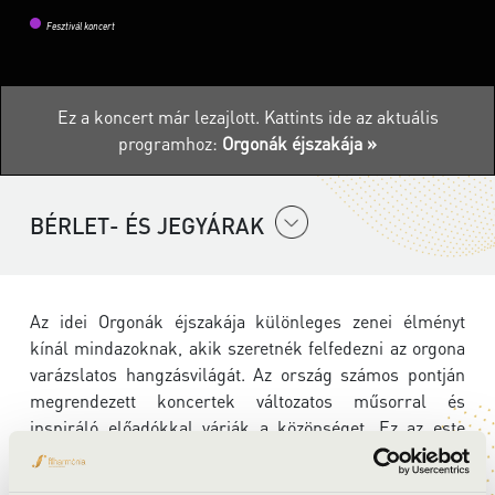
Fesztivál koncert
Ez a koncert már lezajlott.
Kattints ide az aktuális
programhoz:
Orgonák éjszakája »
BÉRLET- ÉS JEGYÁRAK
Az idei Orgonák éjszakája különleges zenei élményt
kínál mindazoknak, akik szeretnék felfedezni az orgona
varázslatos hangzásvilágát. Az ország számos pontján
megrendezett koncertek változatos műsorral és
inspiráló előadókkal várják a közönséget. Ez az este
remek alkalom arra, hogy együtt ünnepeljük a zenét, és
közelebb kerüljünk egy igazán különleges hangszerhez.