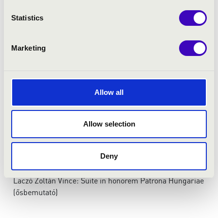
MŰSOR:
Statistics
Szentmise előtt:
Vajda János: Preludium
Marketing
Szentmise:
Laczó Zoltán Vince: Missa de Angelis per organo
Schubert: Ave Maria, (orgona-fuvola)
Allow all
César Franck: Panis Angelicus (orgona-fuvola)
Litánia:
Allow selection
Laczó Zoltán Vince:
Lorettói litánia (ének, fuvola, orgona)
Deny
Koncert:
Laczó Zoltán Vince: Suite in honorem Patrona Hungariae
(ősbemutató)