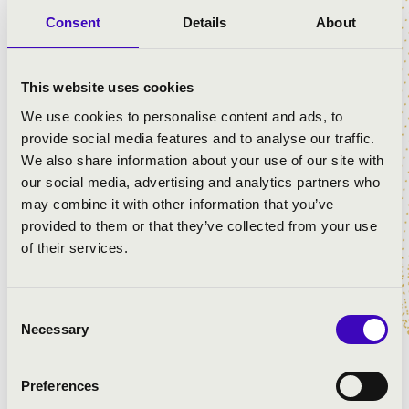
Consent
Details
About
A budapesti
Wekerle-telepi Munkás Szent József
templomban
ünnepi orgonás liturgia keretében valósul
meg, ahol a szentmise és a hangverseny egységet alkot.
This website uses cookies
A műsorban Vajda János, Schubert és César Franck
művei mellett Laczó Zoltán Vince több alkotása – köztük
We use cookies to personalise content and ads, to
a
Suite in honorem Patrona Hungariae
ősbemutatója – is
provide social media features and to analyse our traffic.
felcsendül orgona, fuvola és ének közreműködésével.
We also share information about your use of our site with
our social media, advertising and analytics partners who
may combine it with other information that you’ve
provided to them or that they’ve collected from your use
ELŐADÓK:
of their services.
Laczó-Luty Johanna
- orgona
Laczó Brigitta
- orgona
Consent
Necessary
Laczó Magdolna
- fuvola
Selection
Híves Boglárka
- ének
Preferences