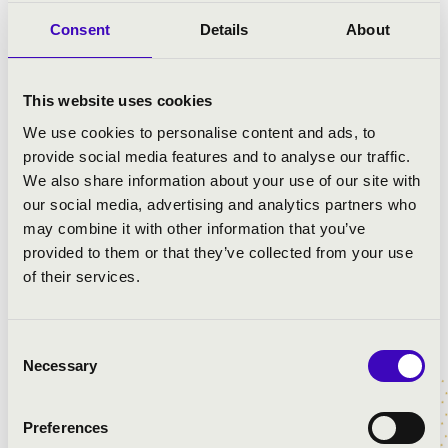
filmtörténet és a klasszikus zene határán: megszólal
Rózsa Miklós epikus nyitánya a
Ben-Hur
-ből, Samuel
Consent
Details
About
Barber megrendítő
Adagio
-ja
A szakasz
című film
nyomán, valamint Liszt Ferenc lírai
Szerelmi álmai
,
amelyet a
Mindhalálig zene
tett világszerte ismertté.
This website uses cookies
Felcsendül Maurice Ravel varázslatos napfelkeltéje a
We use cookies to personalise content and ads, to
Daphnis és Chloé
balettből, Vangelis zenéje
A
provide social media features and to analyse our traffic.
paradicsom meghódítása
című filmből, valamint a
Yentl
We also share information about your use of our site with
megható dala, Michel Legrand tollából. A szenvedély
our social media, advertising and analytics partners who
sem marad el: a
Moulin Rouge
híres tangója és Howard
may combine it with other information that you’ve
Shore fenséges témái
A Gyűrűk Ura
trilógiából szintén
provided to them or that they’ve collected from your use
új színekben szólalnak meg az orgona hangján.
of their services.
Ez az este egyszerre idézi meg a mozi legnagyobb
pillanatait és mutatja meg a hangszerek királynőjének
Consent
lenyűgöző hangzásvilágát – monumentális, érzelmes és
Necessary
Selection
látványos zenei élmény vár minden film- és
zenekedvelőt.
Preferences
Esőhelyszín: Kodály Központ - F08-as terem