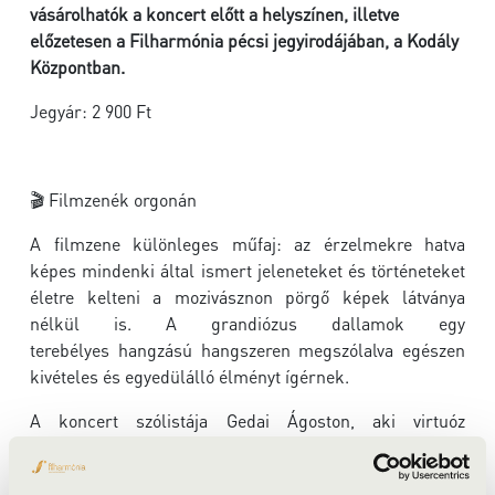
vásárolhatók a koncert előtt a helyszínen, illetve
előzetesen a Filharmónia pécsi jegyirodájában, a Kodály
Központban.
Jegyár: 2 900 Ft
🎬 Filmzenék orgonán
A filmzene különleges műfaj: az érzelmekre hatva
képes mindenki által ismert jeleneteket és történeteket
életre kelteni a mozivásznon pörgő képek látványa
nélkül is. A grandiózus dallamok egy
terebélyes hangzású hangszeren megszólalva egészen
kivételes és egyedülálló élményt ígérnek.
A koncert szólistája Gedai Ágoston, aki virtuóz
orgonajátékával a filmzene legemlékezetesebb
pillanatait idézi meg. A program igazi időutazás a