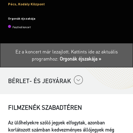
Pécs, Kodály Központ
Orgonák éjszakája
Fesztivál koncert
Ez a koncert már lezajlott.
Kattints ide az aktuális
programhoz:
Orgonák éjszakája »
BÉRLET- ÉS JEGYÁRAK
FILMZENÉK SZABADTÉREN
Az ülőhelyekre szóló jegyek elfogytak, azonban
korlátozott számban kedvezményes állójegyek még