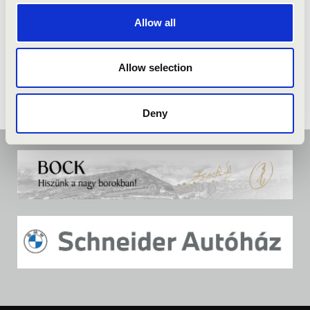
ELŐADÓK:
Allow all
Az orgonamanfuaktúra szakemberei, mesterei
Allow selection
Deny