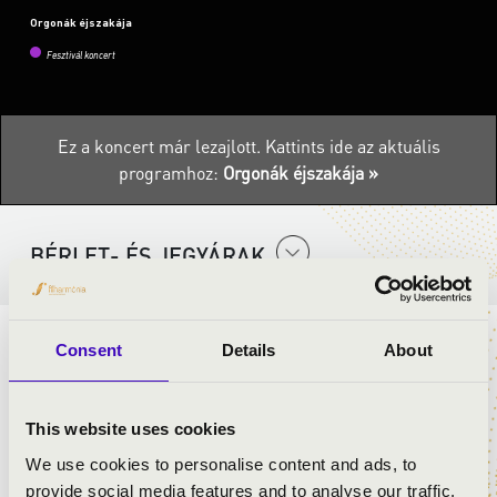
Orgonák éjszakája
Fesztivál koncert
Ez a koncert már lezajlott.
Kattints ide az aktuális
programhoz:
Orgonák éjszakája »
BÉRLET- ÉS JEGYÁRAK
Consent
Details
About
BETEKINTÉS A PÉCSI ORGONAÉPÍTŐ
MANUFAKTÚRA REJTELMEIBE
This website uses cookies
Az Angster orgonagyár 18:00 órakor induló
We use cookies to personalise content and ads, to
látogatására minden hely betelt!
provide social media features and to analyse our traffic.