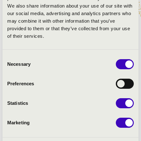
Az Angster gyár látogatása egy igazán kivételes,
We also share information about your use of our site with
regisztrációhoz kötött esemény, amelyen maximum 30
our social media, advertising and analytics partners who
látogató vehet részt.
may combine it with other information that you’ve
provided to them or that they’ve collected from your use
Akik időben jelentkeznek az orgonagyár körsétára,
of their services.
idegenvezetésen vehetnek részt az orgonasípok
labirintusa között. Betekinthetnek az aprólékos
munkafolyamatokba, fény derül arra is, hogy miért
Consent
készül évekig egy orgona, és hány apró alkotóeleme van
Necessary
Selection
egy ekkora hangszernek.
Orgonaséta 17:00 és 18:00 órakor indul.
Preferences
Regisztráljon a
kata.kocsis@filharmonia.hu
email
címen. Az emailben kérjük küldje el, hogy melyik
Statistics
időpontban induló sétához szeretne csatlakozni és hány
fővel.
Marketing