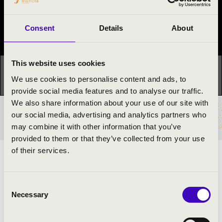
Orgonák éjszakája
Consent
Details
About
Fesztivál koncert
This website uses cookies
Ez a koncert már lezajlott.
Kattints ide az aktuális
We use cookies to personalise content and ads, to
programhoz:
Orgonák éjszakája »
provide social media features and to analyse our traffic.
We also share information about your use of our site with
our social media, advertising and analytics partners who
BÉRLET- ÉS JEGYÁRAK
may combine it with other information that you’ve
provided to them or that they’ve collected from your use
of their services.
KISS ZSOLT ORGONAHANGVERSENYE
Consent
ELŐADÓK:
Necessary
Selection
Kiss Zsolt
- orgona