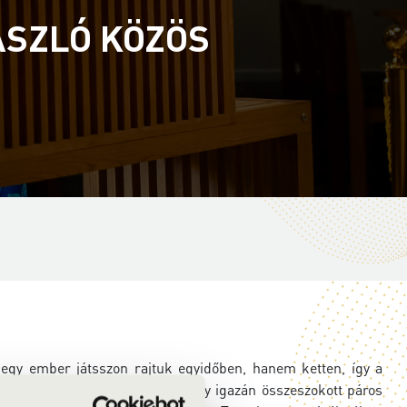
ÁSZLÓ KÖZÖS
 egy ember játsszon rajtuk egyidőben, hanem ketten, így a
apatmunka. Ezen a koncerten egy igazán összeszokott páros