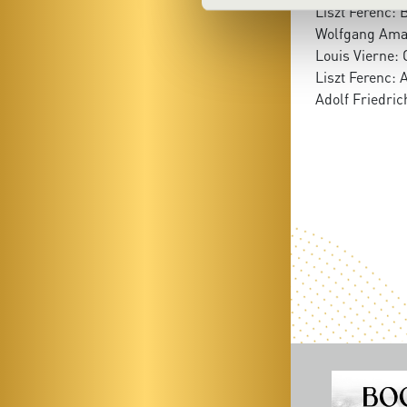
Liszt Ferenc:
Wolfgang Amad
Louis Vierne: 
Liszt Ferenc: A
Adolf Friedric