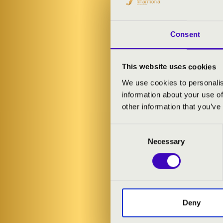
csapatjátéká
kollégák is,
zenekari átir
Consent
"kakukkos óráj
fúgája, Mozart
összhangban!
This website uses cookies
We use cookies to personalis
information about your use of
ELŐADÓK:
other information that you’ve
Kecskés Móni
Consent
Deák László
- 
Necessary
Selection
MŰSOR:
Johann Sebast
Deny
Ludwig van Be
Johann Georg 