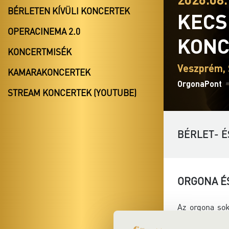
BÉRLETEN KÍVÜLI KONCERTEK
KECS
OPERACINEMA 2.0
KONC
KONCERTMISÉK
Veszprém, 
KAMARAKONCERTEK
OrgonaPont
STREAM KONCERTEK (YOUTUBE)
BÉRLET- É
ORGONA É
Az orgona sok
hangszer még 