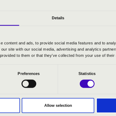
t élvezhetjük: Kecskés Mónika és Deák László orgonaművész 
 így emberileg és szakmailag is sok szálon kötődnek egymás
atok is szerepelnek. A kezük alatt megszólaló orgona egyszerr
Details
ának" szerkezete, szólnak rajta a Magyarországon is alkotó, ke
 "Hull a pelyhes..." variációi, a Westminster székesegyház har
e content and ads, to provide social media features and to analy
 our site with our social media, advertising and analytics partn
 provided to them or that they’ve collected from your use of their
ka
- orgona
orgona
Preferences
Statistics
ian Bach: 3. Brandenbugi verseny, BWV 1048
Allow selection
ethoven: Adagio, WoO 33/1
Albrechtsberger: B-dúr prelúdium és fúga