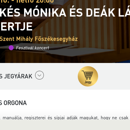
KÉS MÓNIKA ÉS DEÁK L
ERTJE
Szent Mihály Főszékesegyház
Fesztivál koncert
S JEGYÁRAK
S ORGONA
 manuálja, regiszterei és sípjai adják magukat, hogy ne csak
inkább zenekarrá válik, a megszólaltatása pedig egy igazi cs