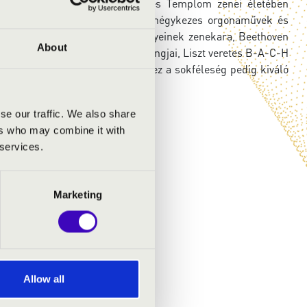
házaspár, akik a Pesti Ferences Templom zenei életében
hoz. Műsorukon pedig szóló és négykezes orgonaművek és
e lesz Bach Brandenburgi versenyeinek zenekara, Beethoven
About
vésbé ismert Albrechtsberger hangjai, Liszt veretes B-A-C-H
angjai, és énekes művek is. Mindez a sokféleség pedig kiváló
se our traffic. We also share
ers who may combine it with
 services.
Marketing
Allow all