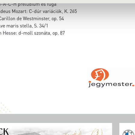
 B-A-C-H prelúdium és fúga
eus Mozart: C-dúr variációk, K. 265
Carillon de Westminster, op. 54
ve maris stella, S. 34/1
h Hesse: d-moll szonáta, op. 87