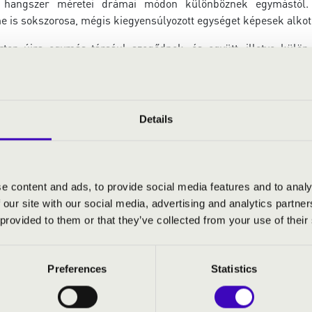
 hangszer méretei drámai módon különböznek egymástól. 
e is sokszorosa, mégis kiegyensúlyozott egységet képesek alkot
ten újra egymás társául szegődnek, és együtt, illetve külö
eredetileg is orgonára írt művek a barokk és a romantika v
 művek, átiratok énekhangról és más hangszerekről, és még a
onaművé Brahms híres 5. magyar tánca. Kalandra fel!
Details
orgona
e content and ads, to provide social media features and to analy
ebestyén
- hegedű
 our site with our social media, advertising and analytics partn
 provided to them or that they’ve collected from your use of their
Preferences
Statistics
ordt: Három strófa a 24. genfi zsoltár dallamához
o Vitali: g-moll Chaconne hegedűre és basso