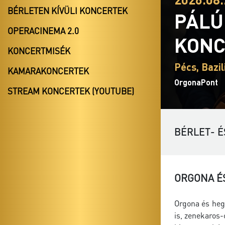
BÉRLETEN KÍVÜLI KONCERTEK
PÁLÚ
OPERACINEMA 2.0
KONC
KONCERTMISÉK
Pécs, Bazil
KAMARAKONCERTEK
OrgonaPont
STREAM KONCERTEK (YOUTUBE)
BÉRLET- É
ORGONA É
Orgona és heg
is, zenekaros-