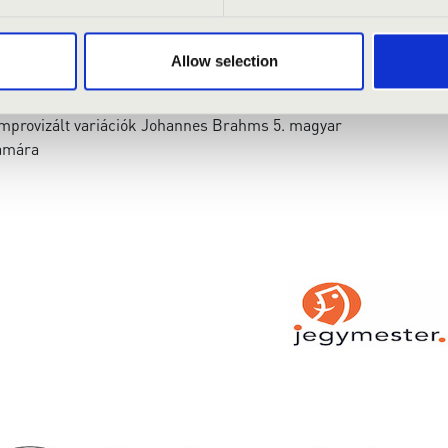
Widor: g-moll szimfónia, op. 42 - allegro
 Adagio (Pálúr János orgonaátirata)
Allow selection
ian Bach: E-dúr versenymű hegedűre
Koronázási mise - Benedictus S.10
Improvizált variációk Johannes Brahms 5. magyar
lamára