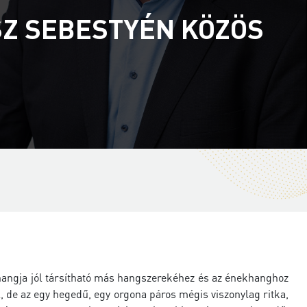
SZ SEBESTYÉN KÖZÖS
hangja jól társítható más hangszerekéhez és az énekhanghoz
, de az egy hegedű, egy orgona páros mégis viszonylag ritka,