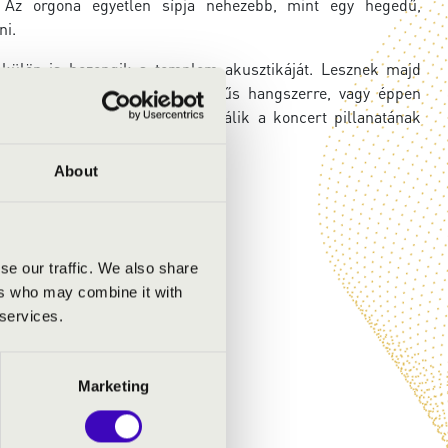
Az orgona egyetlen sípja nehezebb, mint egy hegedű,
ni.
n-külön is bezengik a templom akusztikáját. Lesznek majd
ilágából, hegedűre és billentyűs hangszerre, vagy éppen
zt is meghallhatjuk, hogyan válik a koncert pillanatának
About
se our traffic. We also share
ers who may combine it with
 services.
Marketing