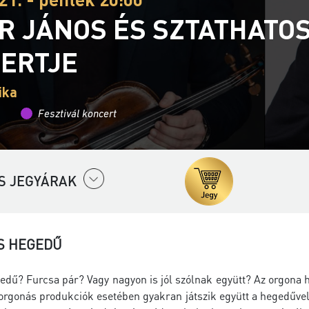
R JÁNOS ÉS SZTATHATO
ERTJE
ika
Fesztivál koncert
S JEGYÁRAK
S HEGEDŰ
edű? Furcsa pár? Vagy nagyon is jól szólnak együtt? Az orgona 
orgonás produkciók esetében gyakran játszik együtt a hegedűvel