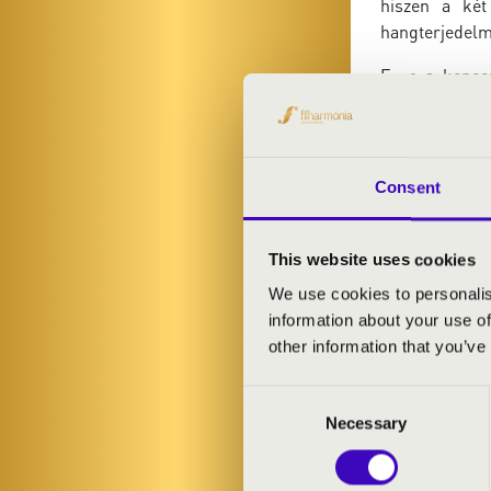
hiszen a két
hangterjedelm
Ezen a koncer
hagyományos, 
zenekarra írt
ihletében org
Consent
ELŐADÓK:
This website uses cookies
Pálúr János
- 
We use cookies to personalis
Sztathatosz S
information about your use of
other information that you’ve
MŰSOR:
Consent
Necessary
Selection
Anthoni van No
Tomaso Antoni