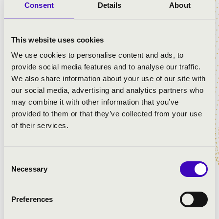
harsona. És ez az egy "síp" kel versenyre az orgona
Consent
Details
About
sokezer sípjával. Két hasonló, mégis egészen más
hangszer. És hogy mit játszik Gyivicsán György és
Szotyori Nagy Gábor? Francia romantikus orgonazenét,
This website uses cookies
érzelmes, álbarokk "slágert", eredeti, harsonára és
We use cookies to personalise content and ads, to
orgonára írt barokk művet, zongoraműből készített
provide social media features and to analyse our traffic.
átiratot és filmzenei részletet. Töltődjék fel Ön is egy
We also share information about your use of our site with
szerethető, színes nyári koncerten!
our social media, advertising and analytics partners who
may combine it with other information that you’ve
provided to them or that they’ve collected from your use
ELŐADÓK:
of their services.
Szotyori Nagy Gábor
- orgona
Gyivicsán György
- harsona
Consent
Necessary
Selection
MŰSOR:
Preferences
Alexandre Guilmant: Final de la Sonata, op.42. No.1