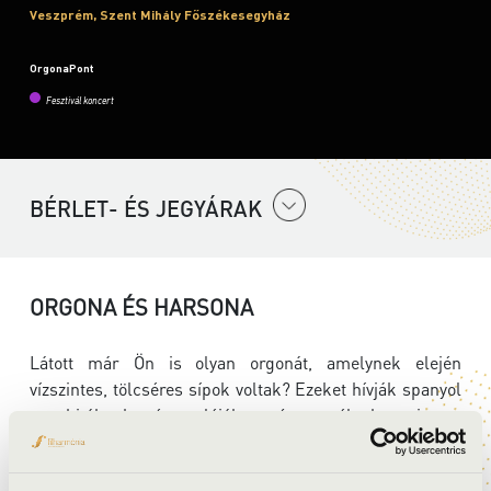
Veszprém, Szent Mihály Főszékesegyház
OrgonaPont
Fesztivál koncert
BÉRLET- ÉS JEGYÁRAK
ORGONA ÉS HARSONA
Látott már Ön is olyan orgonát, amelynek elején
vízszintes, tölcséres sípok voltak? Ezeket hívják spanyol
trombitáknak, és valójában úgy szólnak, mint a
rézfúvósok a zenekarban. Ezen a koncerten viszont a
fényes tölcsér nem az orgona része lesz, hanem egy