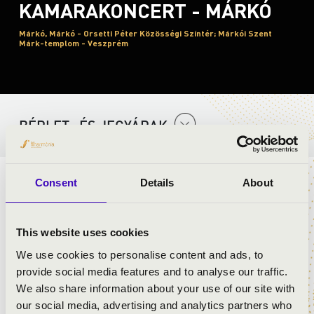
KAMARAKONCERT - MÁRKÓ
Márkó, Márkó - Orsetti Péter Közösségi Színtér; Márkói Szent
Márk-templom - Veszprém
BÉRLET- ÉS JEGYÁRAK
Consent
Details
About
A Petőfi Kulturális Program a Kulturális és Innovációs
Minisztérium támogatásával, a Nemzeti Művelődési
Intézet koordinációjában valósul meg.
This website uses cookies
We use cookies to personalise content and ads, to
ELŐADÓK:
provide social media features and to analyse our traffic.
We also share information about your use of our site with
Tóka Ágoston
- orgona
our social media, advertising and analytics partners who