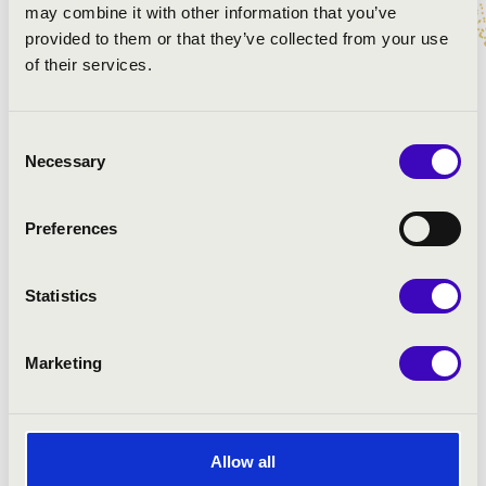
Kéméndi Tamás
- harmonika
may combine it with other information that you’ve
provided to them or that they’ve collected from your use
of their services.
Consent
Necessary
Selection
Preferences
Statistics
Marketing
Allow all