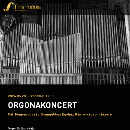
2026.05.23. - szombat 17:00
ORGONAKONCERT
Fót, Magyarországi Evangélikus Egyház Kántorképző Intézete
Orgonák éjszakája