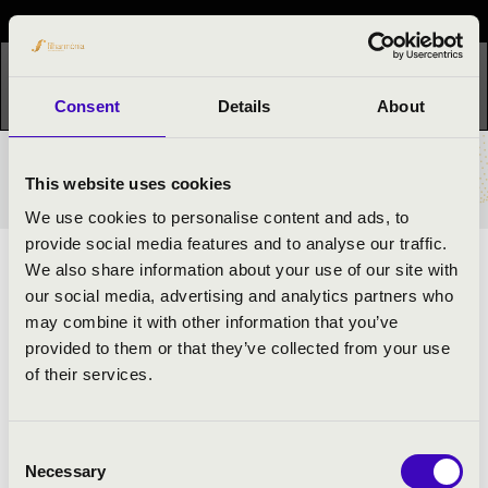
Ez a koncert már lezajlott.
Kattints ide az aktuális
programhoz:
Orgonák éjszakája »
Consent
Details
About
BÉRLET- ÉS JEGYÁRAK
This website uses cookies
We use cookies to personalise content and ads, to
provide social media features and to analyse our traffic.
We also share information about your use of our site with
ELŐADÓK:
our social media, advertising and analytics partners who
may combine it with other information that you’ve
Mihályi Teréz
- orgona
provided to them or that they’ve collected from your use
Nemeshegyi Dániel
- orgona
of their services.
Nemeshegyi János
- orgona
Turcsik Martin
- orgona
Consent
Necessary
Selection
MŰSOR: