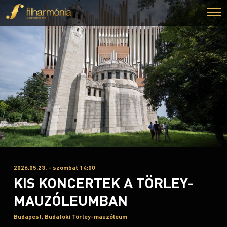
2026.05.23. - szombat 14:00
KIS KONCERTEK A TÖRLEY-
MAUZÓLEUMBAN
Budapest, Budafoki Törley-mauzóleum