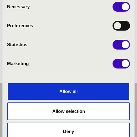
Consent
14:00 – Simon Tibor orgonista
Necessary
Selection
ELŐADÓK:
Preferences
Simon Tibor
- orgona
Statistics
Marketing
Allow all
Allow selection
Deny