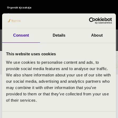
Orgonák éjszakája
Fesztivál koncert
Consent
Details
About
Ez a koncert már lezajlott.
Kattints ide az aktuális
programhoz:
Orgonák éjszakája »
This website uses cookies
BÉRLET- ÉS JEGYÁRAK
We use cookies to personalise content and ads, to
provide social media features and to analyse our traffic.
We also share information about your use of our site with
our social media, advertising and analytics partners who
Rövid orgonakoncertek a Törley Mauzóleumban
may combine it with other information that you’ve
provided to them or that they’ve collected from your use
of their services.
11:00 – Filep Xavér orgonista, moderátor + Dózsa Zsuzsa
előadása a Törley-mauzóleumról
12:30 – Gyergyói András orgonista