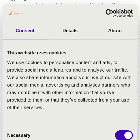
megmagyarázni – csak érezted, hogy jó ott lenni?
Néha egyetlen hang képes megérinteni bennünk
valamit, amit már elfelejtettünk. Egy érzést, ami mélyen
Consent
Details
About
ott van, de túl halk ahhoz, hogy meghalljuk a zajban. Egy
pillanatot, ahol nincs múlt, nincs feladat, nincs elvárás –
csak jelenlét.
This website uses cookies
Ez a délelött egy finom visszatérés önmagunkhoz. Kiss
We use cookies to personalise content and ads, to
Melinda egy különleges ülő/fekvő meditatív koncerttel
provide social media features and to analyse our traffic.
készül az Orgonák éjszakájához kapcsolódó eseményen,
We also share information about your use of our site with
ahol elektronikus és akusztikus hangszerek –
our social media, advertising and analytics partners who
hangtálak, handpan, koshi és analóg szintetizátorok –
may combine it with other information that you’ve
rezgései építenek köréd egy élő hangteret. A meditatív
provided to them or that they’ve collected from your use
hangutazás során elektroakusztikus orgonahangok és
of their services.
különleges effektek is megszólalnak, tovább mélyítve az
élményt. A hangok nem az elmédhez szólnak, hanem
ahhoz a mélyebb réteghez benned, amely már a szavak
Consent
előtt is tudta, hogyan kapcsolódjon oda, ahol nem kell
Necessary
Selection