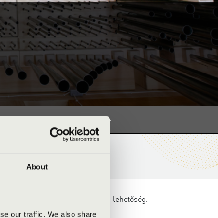
s programhoz:
Orgonák éjszakája »
About
angszer belsejébe és kipróbálási lehetőség.
se our traffic. We also share