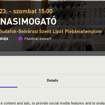
23. - szombat 15:00
NASIMOGATÓ
Budafok-Belvárosi Szent Lipót Plébániatemplom
akája
Fesztivál koncert
Ez a koncert már lezajlott.
Kattints ide az aktuáli
S JEGYÁRAK
Details
cia barokk hangzású orgona története, működése, betekintés a h
e content and ads, to provide social media features and to analy