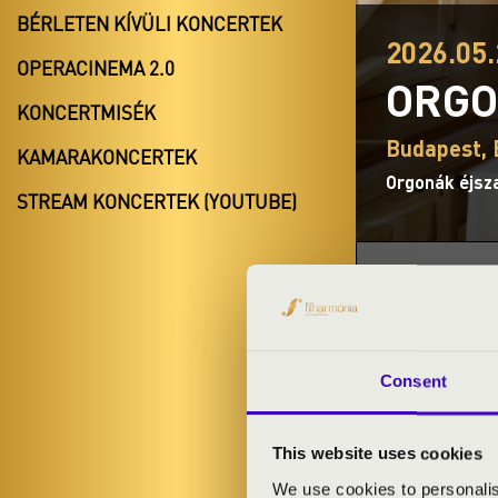
BÉRLETEN KÍVÜLI KONCERTEK
2026.05.
OPERACINEMA 2.0
ORGO
KONCERTMISÉK
Budapest, 
KAMARAKONCERTEK
Orgonák éjsz
STREAM KONCERTEK (YOUTUBE)
BÉRLET- É
Consent
A 25 éves fran
This website uses cookies
We use cookies to personalis