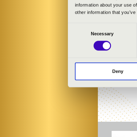
information about your use of
ELŐADÓK:
other information that you’ve
Filep Xavér
- 
Consent
Necessary
Selection
Deny