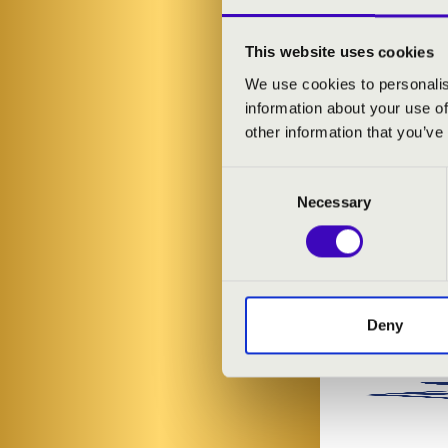
Kéméndi Tam
Wéber Anita
-
This website uses cookies
We use cookies to personalis
information about your use of
other information that you’ve
Consent
Necessary
Selection
Deny