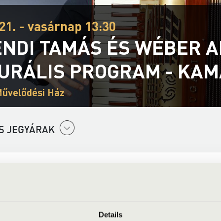
21. - vasárnap 13:30
NDI TAMÁS ÉS WÉBER AN
URÁLIS PROGRAM - KA
űvelődési Ház
S JEGYÁRAK
urális Program, Magyarország Kormánya támogatásával a Nemzeti
Details