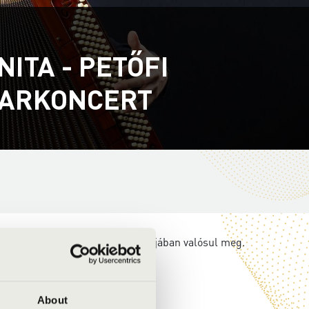
ITA - PETŐFI
MARKONCERT
 Művelődési Intézet koordinációjában valósul meg.
About