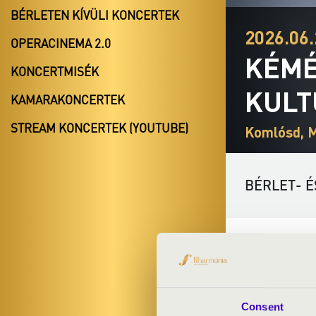
BÉRLETEN KÍVÜLI KONCERTEK
2026.06.
OPERACINEMA 2.0
KÉMÉ
KONCERTMISÉK
KULT
KAMARAKONCERTEK
STREAM KONCERTEK (YOUTUBE)
Komlósd, M
BÉRLET- É
A Petőfi Kult
ELŐADÓK:
Consent