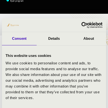
Nyári program
BÉRLET- ÉS JEGYÁRAK
Consent
Details
About
ELŐADÓK:
This website uses cookies
Óbudai Danubia Zenekar
Kolonits Klára
- szoprán
We use cookies to personalise content and ads, to
vezényel:
Hámori Máté
provide social media features and to analyse our traffic.
We also share information about your use of our site with
our social media, advertising and analytics partners who
MŰSOR:
may combine it with other information that you’ve
provided to them or that they’ve collected from your use
Mozart: D-dúr „Párizsi” szimfónia
of their services.
Mozart: A questo seno, deh vieni