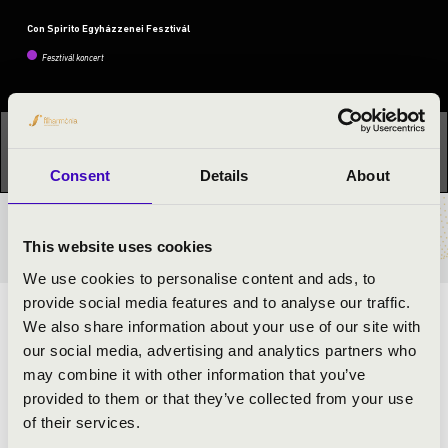
Con Spirito Egyházzenei Fesztivál
Fesztivál koncert
Ez a koncert már lezajlott.
Kattints ide az aktuális
programhoz:
Con Spirito Egyházzenei Fesztivál »
Consent
Details
About
BÉRLET- ÉS JEGYÁRAK
This website uses cookies
We use cookies to personalise content and ads, to
provide social media features and to analyse our traffic.
DR. KISS-RIGÓ LÁSZLÓ PÜSPÖK
We also share information about your use of our site with
our social media, advertising and analytics partners who
CELEBRÁLÁSÁVAL
may combine it with other information that you’ve
provided to them or that they’ve collected from your use
ELŐADÓK:
of their services.